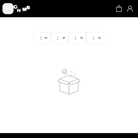
:
:
:
: